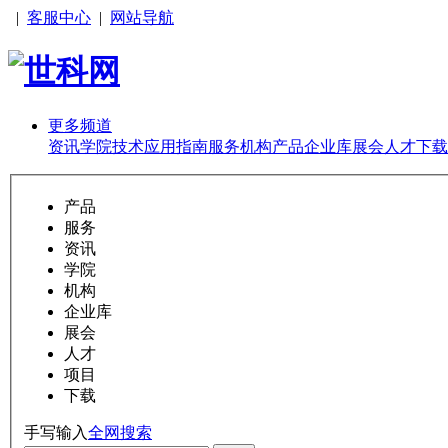
|
客服中心
|
网站导航
更多频道
资讯
学院
技术
应用
指南
服务
机构
产品
企业库
展会
人才
下载
产品
服务
资讯
学院
机构
企业库
展会
人才
项目
下载
手写输入
全网搜索