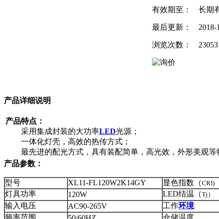
有效期至：
长期
最后更新：
2018-
浏览次数：
23053
产品详细说明
产品特点：
采用集成封装的大功率
LED
光源；
一体化灯壳，高效的热传方式；
最先进的配光方式，具有装配简单，高光效，外形美观等
产品参数：
型号
XL11-FL120W2K14GY
显色指数（
CRI)
灯具功率
LED结温（
120W
Tj）
输入电压
工作
环境
AC90-265V
频率范围
仓储温度
50/60HZ