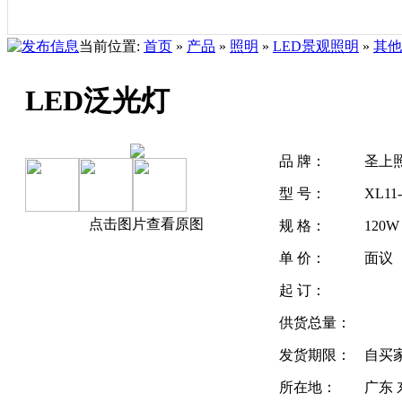
当前位置:
首页
»
产品
»
照明
»
LED景观照明
»
其他
LED泛光灯
品 牌：
圣上
型 号：
XL11
点击图片查看原图
规 格：
120
单 价：
面议
起 订：
供货总量：
发货期限：
自买
所在地：
广东 