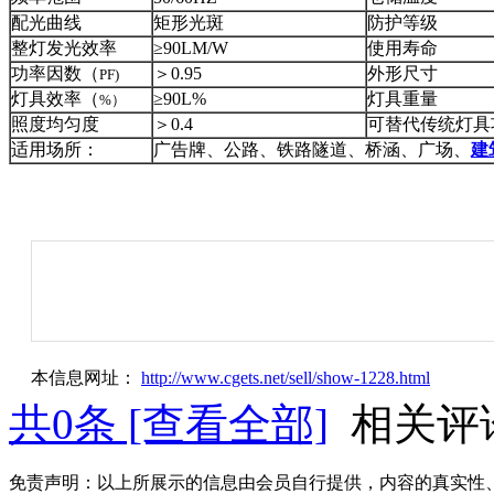
配光曲线
矩形光斑
防护等级
整灯发光效率
≥90LM/W
使用寿命
功率因数（
＞0.95
外形尺寸
PF)
灯具效率（
≥90L%
灯具重量
%）
照度均匀度
＞0.4
可替代传统灯具
适用场所：
广告牌、公路、铁路隧道、桥涵、广场、
建
本信息网址：
http://www.cgets.net/sell/show-1228.html
共
0
条 [查看全部]
相关评
免责声明：以上所展示的信息由会员自行提供，内容的真实性