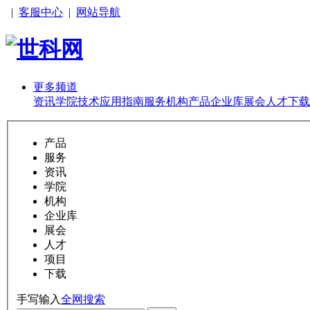
|
客服中心
|
网站导航
更多频道
资讯
学院
技术
应用
指南
服务
机构
产品
企业库
展会
人才
下载
产品
服务
资讯
学院
机构
企业库
展会
人才
项目
下载
手写输入
全网搜索