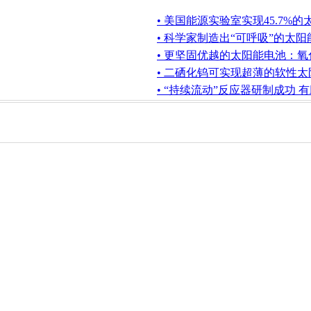
• 美国能源实验室实现45.7%
• 科学家制造出“可呼吸”的太
• 更坚固优越的太阳能电池：
• 二硒化钨可实现超薄的软性
• “持续流动”反应器研制成功