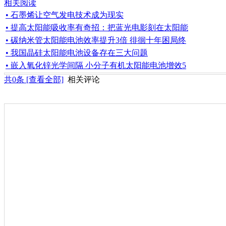
相关阅读
• 石墨烯让空气发电技术成为现实
• 提高太阳能吸收率有奇招：把蓝光电影刻在太阳能
• 碳纳米管太阳能电池效率提升3倍 徘徊十年困局终
• 我国晶硅太阳能电池设备存在三大问题
• 嵌入氧化锌光学间隔 小分子有机太阳能电池增效5
共
0
条 [查看全部]
相关评论