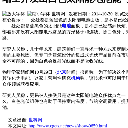
世科网 发布日期：2014-10-30 浏览
核心提示： 处处都是蓝黑色的太阳能电池面板，是不是已经
处处都是蓝黑色的太阳能
电池
面板，是不是已经感到厌烦
部看起来没有太阳能电池常见的方形格子和连线。除白色外，
路。
研究人员称，几十年以来，建筑师们一直寻求一种方式来定制
用的主要原因。但专门为建筑设计的集成式光伏产品目前在市
全不可能的，因为白色会反射光线而不是吸收光线。
物理学家组织网10月29日（
北京
时间）报道称，为了解决这个
其转化为电能。这家非营利性研究
机构
称，该技术也可以用于
众多领域获得应用。
研究人员称，更易被人接受只是这种太阳能电池众多优点之一，
久。白色光伏组件也有助于保持室内温度，节约空调费用，提
池。
文章出自:
世科网
本文网址:
http://www.cgets.net/news/show-9659.html