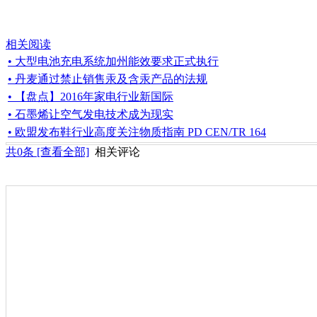
相关阅读
• 大型电池充电系统加州能效要求正式执行
• 丹麦通过禁止销售汞及含汞产品的法规
• 【盘点】2016年家电行业新国际
• 石墨烯让空气发电技术成为现实
• 欧盟发布鞋行业高度关注物质指南 PD CEN/TR 164
共
0
条 [查看全部]
相关评论