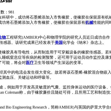
次数：
981
在科研中，成功将石墨烯添加入市售橡胶，使橡胶在保留原有机
成功将石墨烯添加入市售橡胶，使橡胶在保留原有
机械
性能的同
生物
工程研究(AMBER)中心和物理学院的研究人员近日成功
胶传感器。该研究成果已经发表于
美国
化学会《纳米》杂志上
使橡胶具有导电性，从而制造用于可穿戴设备的橡胶传感器。若
人睡眠窒息症等疾病的检测预警，还可用于运动员动作监控及康
了可能，将会对
医疗
卫生等领域产生深远的变革。
流经其中的电流会发生很大变化。故若将该石墨烯-橡胶混合物嵌
于监测血压、关键运动和呼吸等。
用途，例如用于开发高灵敏度的气囊、监控身体运动的医疗设备
han Coleman称，由于橡胶廉价且随处可得，且所用工艺和
and Bio Engineering Research，简称AMBER)与英