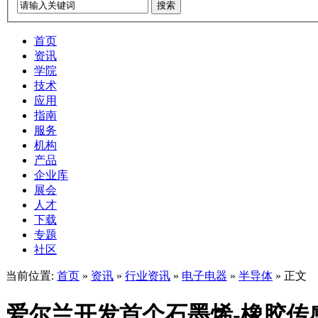
搜索
首页
资讯
学院
技术
应用
指南
服务
机构
产品
企业库
展会
人才
下载
专题
社区
当前位置:
首页
»
资讯
»
行业资讯
»
电子电器
»
半导体
» 正文
爱尔兰开发首个石墨烯-橡胶传