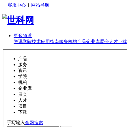
|
客服中心
|
网站导航
更多频道
资讯
学院
技术
应用
指南
服务
机构
产品
企业库
展会
人才
下载
产品
服务
资讯
学院
机构
企业库
展会
人才
项目
下载
手写输入
全网搜索