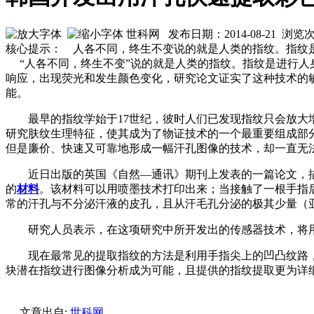
世科网 发布日期：2014-08-21 浏览
核心提示： 人各不同，终生不变说的就是人类的指纹。指纹
“人各不同，终生不变”说的就是人类的指纹。指纹是进行人
响应，出现荧光和发生颜色变化，研究论文证实了这种技术的
能。
最早的指纹学始于17世纪，彼时人们已发现指纹只会放大
研究肤纹生理特征，使其成为了物证技术的一个最重要组成部
但是廉价、快速又可靠地形成一幅汗孔图像的技术，却一直无
近日出版的英国《自然—通讯》期刊上发表的一篇论文，描
的
材料
。该材料可以用喷墨技术打印出来；当接触了一根手指
常的汗孔与不分泌汗液的皮孔，且从汗毛孔分泌的极其少量（
研究人员表示，在这项研究中所开发出的传感器技术，将用
现在最常见的提取指纹的方法是利用手指尖上的凹凸纹路，
块潜在指纹进行图像分析成为可能，且提供的指纹提取更为详
文章出自:
世科网