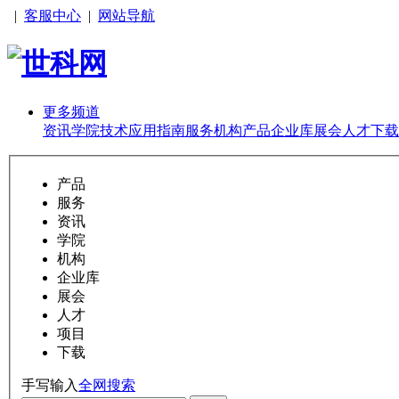
|
客服中心
|
网站导航
更多频道
资讯
学院
技术
应用
指南
服务
机构
产品
企业库
展会
人才
下载
产品
服务
资讯
学院
机构
企业库
展会
人才
项目
下载
手写输入
全网搜索