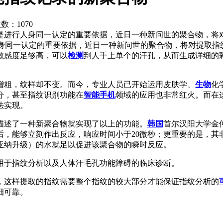
次数：
1070
是进行人身同一认定的重要依据，近日一种新问世的聚合物，将
身同一认定的重要依据，近日一种新问世的聚合物，将对提取指
敏感度足够高，可以
检测
到人手上单个的汗孔，从而生成详细的
增粗，纹样却不变。而今，专业人员已开始运用皮肤学、
生物
化
分，甚至指纹识别功能在
智能
手机
领域的应用也非常红火。而在
法实现。
述了一种新聚合物就实现了以上的功能。
韩国
首尔汉阳大学金
后，能够立刻作出反应，响应时间小于20微秒；更重要的是，其
亚纳升级）的水就足以促进该聚合物的瞬时反应。
于指纹分析以及人体汗毛孔功能障碍的临床诊断。
这样提取的指纹需要整个指纹的较大部分才能保证指纹分析的
细可靠。