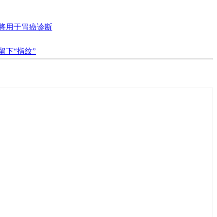
 或将用于胃癌诊断
留下“指纹”