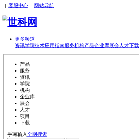
|
客服中心
|
网站导航
更多频道
资讯
学院
技术
应用
指南
服务
机构
产品
企业库
展会
人才
下载
产品
服务
资讯
学院
机构
企业库
展会
人才
项目
下载
手写输入
全网搜索