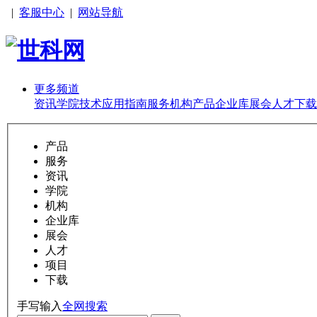
|
客服中心
|
网站导航
更多频道
资讯
学院
技术
应用
指南
服务
机构
产品
企业库
展会
人才
下载
产品
服务
资讯
学院
机构
企业库
展会
人才
项目
下载
手写输入
全网搜索