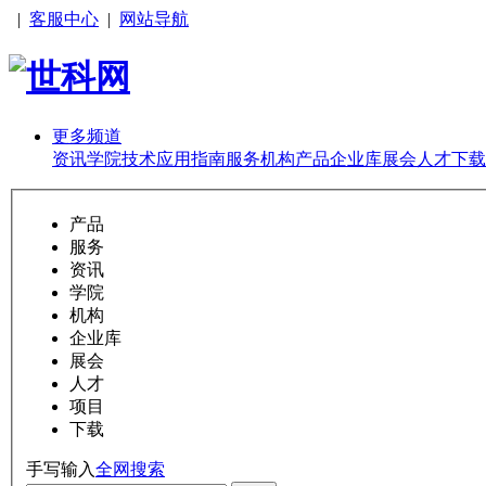
|
客服中心
|
网站导航
更多频道
资讯
学院
技术
应用
指南
服务
机构
产品
企业库
展会
人才
下载
产品
服务
资讯
学院
机构
企业库
展会
人才
项目
下载
手写输入
全网搜索