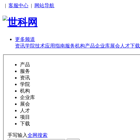
|
客服中心
|
网站导航
更多频道
资讯
学院
技术
应用
指南
服务
机构
产品
企业库
展会
人才
下载
产品
服务
资讯
学院
机构
企业库
展会
人才
项目
下载
手写输入
全网搜索