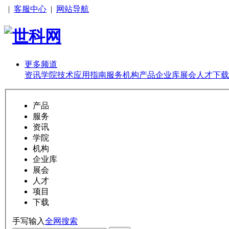
|
客服中心
|
网站导航
更多频道
资讯
学院
技术
应用
指南
服务
机构
产品
企业库
展会
人才
下载
产品
服务
资讯
学院
机构
企业库
展会
人才
项目
下载
手写输入
全网搜索