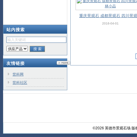
重庆景观石 成都景观石 四川景
园林小品
2016-04-01
站内搜索
友情链接
世科网
世科社区
©2026 英德市景观石场 