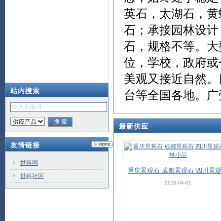
英石，太湖石，黄
石；承接园林设计
石，规格不等。大
位，学校，政府或
美观又接近自然。
站内搜索
台等全国各地。广受
最新供应
友情链接
世科网
重庆景观石 成都景观石 四川景
世科社区
园林小品
2016-04-01