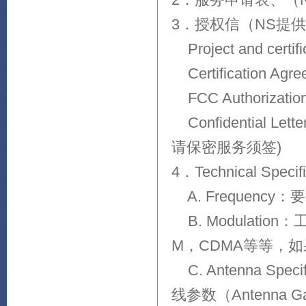
3．授权信（NS提
Project and certific
Certification Agre
FCC Authorization 
Confidential Let
请保密服务须签)
4．Technical Sp
A. Frequenc
B. Modulatio
M，CDMA等等，
C. Antenna S
线参数（Antenna G