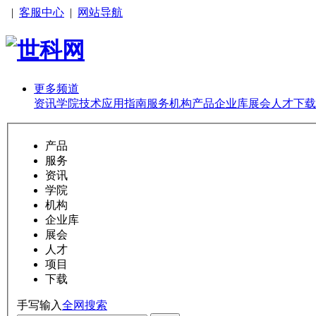
|
客服中心
|
网站导航
更多频道
资讯
学院
技术
应用
指南
服务
机构
产品
企业库
展会
人才
下载
产品
服务
资讯
学院
机构
企业库
展会
人才
项目
下载
手写输入
全网搜索