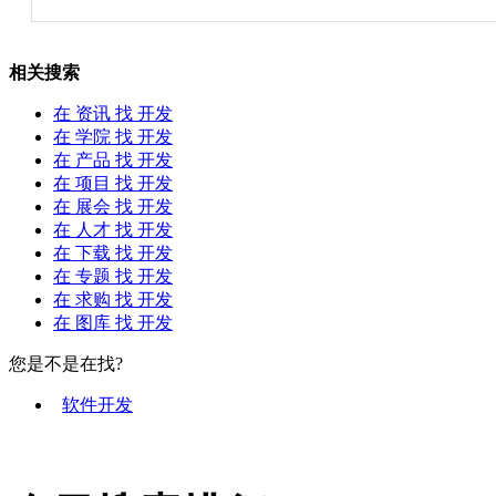
相关搜索
在
资讯
找 开发
在
学院
找 开发
在
产品
找 开发
在
项目
找 开发
在
展会
找 开发
在
人才
找 开发
在
下载
找 开发
在
专题
找 开发
在
求购
找 开发
在
图库
找 开发
您是不是在找?
软件开发