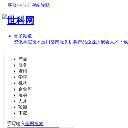
|
客服中心
|
网站导航
更多频道
资讯
学院
技术
应用
指南
服务
机构
产品
企业库
展会
人才
下载
产品
服务
资讯
学院
机构
企业库
展会
人才
项目
下载
手写输入
全网搜索