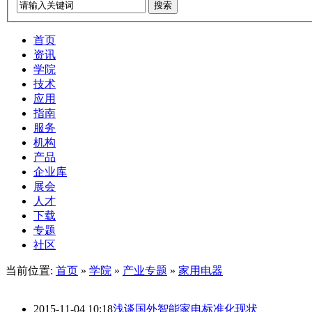
搜索
首页
资讯
学院
技术
应用
指南
服务
机构
产品
企业库
展会
人才
下载
专题
社区
当前位置:
首页
»
学院
»
产业专题
»
家用电器
2015-11-04 10:18
浅谈国外智能家电标准化现状