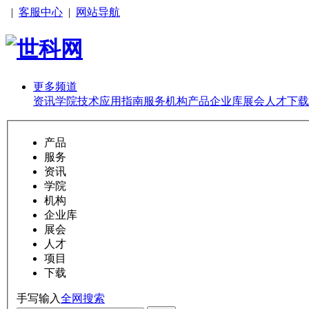
|
客服中心
|
网站导航
更多频道
资讯
学院
技术
应用
指南
服务
机构
产品
企业库
展会
人才
下载
产品
服务
资讯
学院
机构
企业库
展会
人才
项目
下载
手写输入
全网搜索