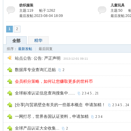
纺织服装
儿童玩具
主题:119
帖子:1262
主题:50
帖
最后发帖:2023-08-04 18:09
最后发帖:2023
1
2
精华
全部
排序：
最新发帖
|
最后回复
站点公告:
公告: 严正声明
2013-12-01 09:11
数据库专业查询汇总贴
2
会员积分策略，如何让您赚取更多的世科币
全球标准认证信息查询搜集中......
2
3
4
5
..
21
[分享]与贸易壁垒有关的一些基本概念 申请加精！
2
3
4
5
..
24
一网打尽，世界各国认证资料，申请加精
2
3
4
全球产品认证大全收集...
2