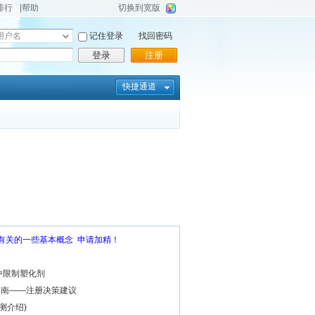
排行
|帮助
切换到宽版
记住登录
找回密码
登录
注册
快捷通道
垒有关的一些基本概念 申请加精！
中限制塑化剂
册指南——注册决策建议
测介绍)