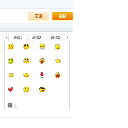
回复
发帖
表情1
表情2
表情3
上
下
一
一
个
个
1
2