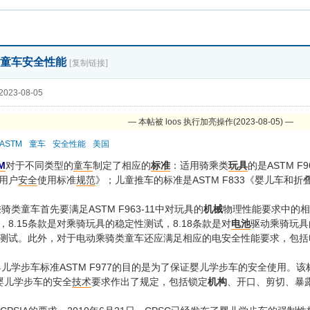
童车安全性能
[复制链接]
023-08-05
— 本帖被 loos 执行加亮操作(2023-08-05) —
ASTM
童车
安全性能
美国
M
对于不同类型的
童车
制定了相应的
标准
：适用骑乘类
玩具
的是ASTM F
用户
安全
使用标准
规范
》；儿童推车的标准是ASTM F833《婴儿车和
乘骑类童车首先要满足ASTM F963-11中对玩具的
机械
物理性能要求中的相
，8.15条款是对乘骑玩具的稳定性测试，8.18条款是对
电池
驱动乘骑玩具
测试。此外，对于电动乘骑类童车还应满足相应的电安全性能要求，包括
婴儿学步车标准ASTM F977的目的是为了保证婴儿学步车的安全使用。
婴儿学步车的安全
技术
要求作出了规定，包括锁定
机构
、开口、剪切、暴