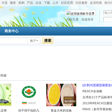
专题
服务
机构
产品
企业
下载
人才
社区应用
社区服务
会员列表
统计
用
户
密
内容互通，快速登录
微博帐号登录
名
码
商务中心
搜索
帖子
全性能
[分享]与贸易贸易壁
REACH全攻略
台湾在11个产品标准
2013年REACH注
PAHS（多环芳香烃检
认证将
你不得不知的几
黄金大米的实验