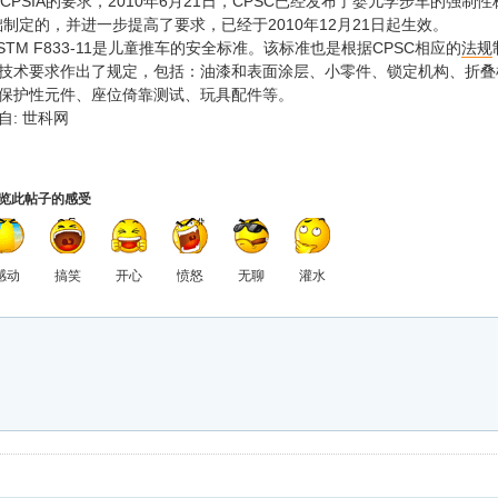
PSIA的要求，2010年6月21日，CPSC已经发布了婴儿学步车的强制性标准
基础制定的，并进一步提高了要求，已经于2010年12月21日起生效。
ASTM F833-11是儿童推车的安全标准。该标准也是根据CPSC相应的
法规
技术要求作出了规定，包括：油漆和表面涂层、小零件、锁定机构、折叠
保护性元件、座位倚靠测试、玩具配件等。
自: 世科网
览此帖子的感受
感动
搞笑
开心
愤怒
无聊
灌水