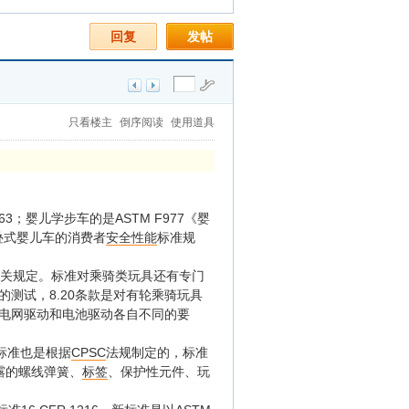
回复
发帖
只看楼主
倒序阅读
使用道具
963；婴儿学步车的是ASTM F977《婴
折叠式婴儿车的消费者
安全性能
标准规
关规定。标准对乘骑类玩具还有专门
的测试，8.20条款是对有轮乘骑玩具
电网驱动和电池驱动各自不同的要
该标准也是根据
CPSC
法规制定的，标准
露的螺线弹簧、
标签
、保护性元件、玩