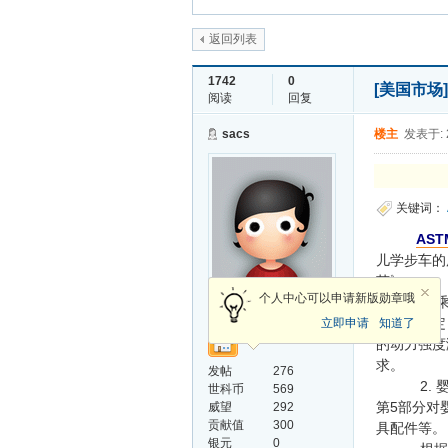
返回列表
1742
0
[美国市场]
阅读
回复
sacs
楼主
发表于: 2
关键词：
AST
儿学步车的
范》。
荣誉会员
个人中心可以申请新版勋章哦
1. 
的
测试
规定
立即申请
知道了
的动力强度
求。
发帖
276
2. 
世科币
569
第5部分对
威望
292
贡献值
300
具配件等。
银元
0