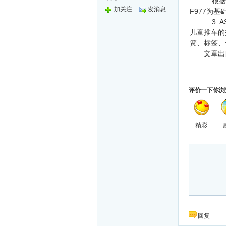
根据C
加关注
发消息
F977为
3. 
儿童推车的
簧、标签、
文章出
评价一下你浏
精彩
回复