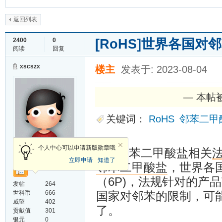
返回列表
[RoHS]
世界各国对
2400
0
阅读
回复
xscszx
楼主
发表于: 2023-08-04
— 本帖被 
关键词：
RoHS
邻苯二甲
荣誉会员
个人中心可以申请新版勋章哦
邻苯二甲酸盐相关
立即申请
知道了
邻苯二甲酸盐
，世界各
（6P)，法规针对的产
发帖
264
世科币
666
国家对邻苯的限制，可
威望
402
了。
贡献值
301
银元
0