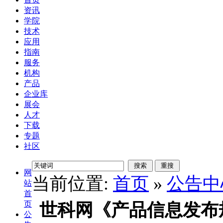
资讯
学院
技术
应用
指南
服务
机构
产品
企业库
展会
人才
下载
专题
社区
网
当前位置:
首页
»
公告中
站
首
页
世科网《产品信息发布
公