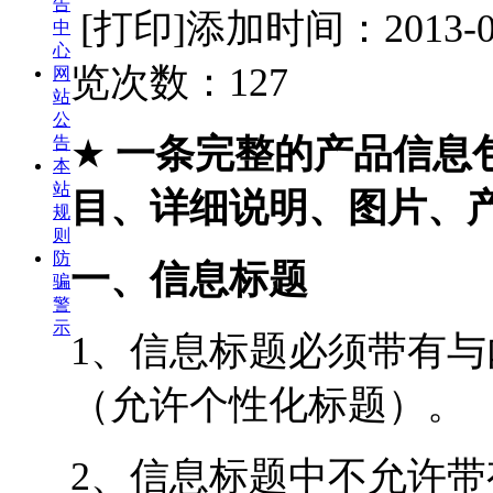
告
[打印]
添加时间：2013-
中
心
览次数：
127
网
站
公
★
一条完整的产品信息
告
本
站
目、详细说明、图片、
规
则
防
一、信息标题
骗
警
示
1、信息标题必须带有
（允许个性化标题）。
2、信息标题中不允许